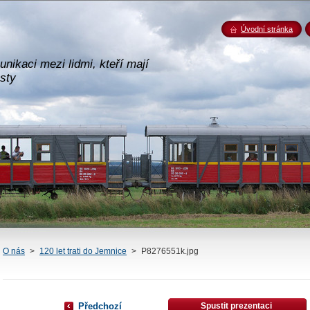
Úvodní stránka
nikaci mezi lidmi, kteří mají
esty
O nás
>
120 let trati do Jemnice
>
P8276551k.jpg
Předchozí
Spustit prezentaci