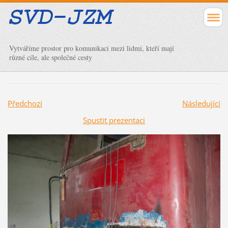
Vytváříme prostor pro komunikaci mezi lidmi, kteří mají
různé cíle, ale společné cesty
Předchozí
Následující
Spustit prezentaci