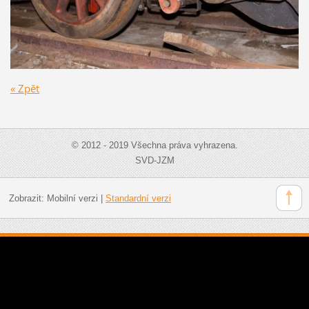
« Zpět
© 2012 - 2019 Všechna práva vyhrazena.
SVD-JZM
Zobrazit:
Mobilní verzi
|
Standardní verzi