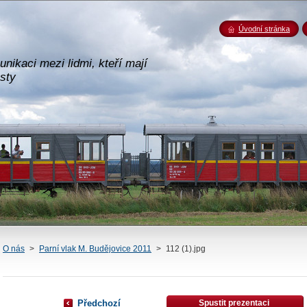
Úvodní stránka
nikaci mezi lidmi, kteří mají
esty
O nás
>
Parní vlak M. Budějovice 2011
>
112 (1).jpg
Předchozí
Spustit prezentaci