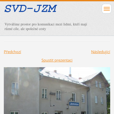
Vytváříme prostor pro komunikaci mezi lidmi, kteří mají
různé cíle, ale společné cesty
Předchozí
Následující
Spustit prezentaci