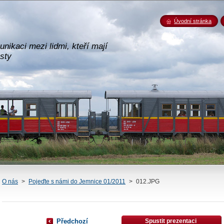
Úvodní stránka
nikaci mezi lidmi, kteří mají
esty
O nás
>
Pojeďte s námi do Jemnice 01/2011
>
012.JPG
Předchozí
Spustit prezentaci