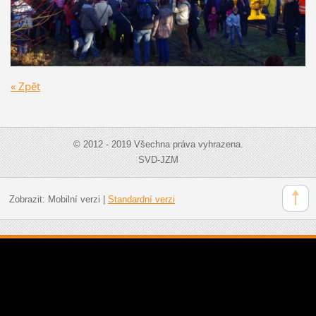
« Zpět
© 2012 - 2019 Všechna práva vyhrazena.
SVD-JZM
Zobrazit:
Mobilní verzi
|
Standardní verzi