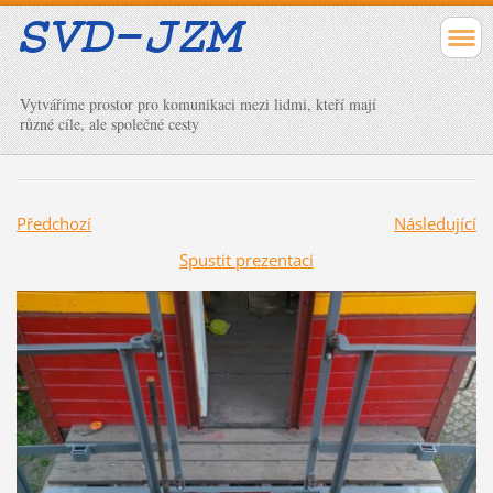
Vytváříme prostor pro komunikaci mezi lidmi, kteří mají
různé cíle, ale společné cesty
Předchozí
Následující
Spustit prezentaci