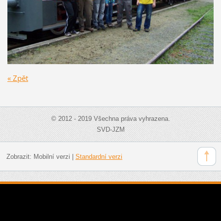
« Zpět
© 2012 - 2019 Všechna práva vyhrazena.
SVD-JZM
Zobrazit:
Mobilní verzi
|
Standardní verzi