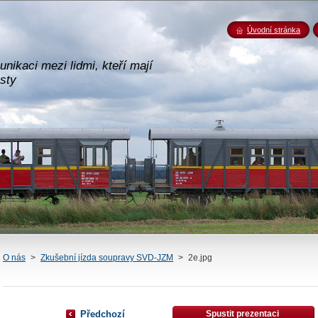
Úvodní stránka
nikaci mezi lidmi, kteří mají
esty
O nás
>
Zkušební jízda soupravy SVD-JZM
>
2e.jpg
Předchozí
Spustit prezentaci