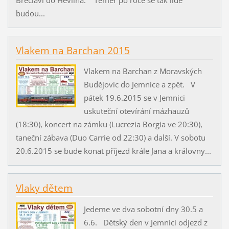
Břeclavi do Hevlína. Téměř po roce se tak lidé
budou...
Vlakem na Barchan 2015
Vlakem na Barchan z Moravských
Budějovic do Jemnice a zpět. V
pátek 19.6.2015 se v Jemnici
uskuteční otevírání mázhauzů
(18:30), koncert na zámku (Lucrezia Borgia ve 20:30),
taneční zábava (Duo Carrie od 22:30) a další. V sobotu
20.6.2015 se bude konat příjezd krále Jana a královny...
Vlaky dětem
Jedeme ve dva sobotní dny 30.5 a
6.6. Dětský den v Jemnici odjezd z