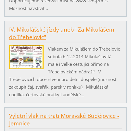
Doporučujeme rezervaci míst na www.svd-jzm.cz.
Možnost navštívit...
IV. Mikulášské jízdy aneb "Za Mikulášem
do Třebelovic"
Vlakem za Mikulášem do Třebelovic
sobota 6.12.2014 Mikuláš uvítá
malé i velké cestující přímo na
Třebelovickém nádraží! V
Třebelovicích občerstvení pro děti i dospělé (možnost
zakoupit čaj, svařák, párek v rohlíku), Mikulášská
nadílka, čertovské hrátky i andělské...
Výletní vlak na trati Moravské Budějovice -
Jemnice