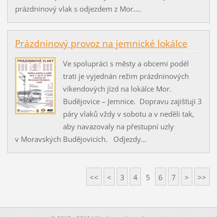
prázdninový vlak s odjezdem z Mor....
Prázdninový provoz na jemnické lokálce
Ve spolupráci s městy a obcemi podél
trati je vyjednán režim prázdninových
víkendových jízd na lokálce Mor.
Budějovice – Jemnice. Dopravu zajišťují 3
páry vlaků vždy v sobotu a v neděli tak,
aby navazovaly na přestupní uzly
v Moravských Budějovicích. Odjezdy...
<<
<
3
4
5
6
7
>
>>