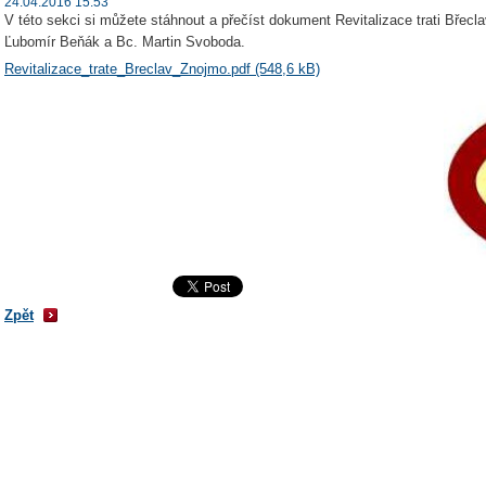
24.04.2016 15:53
V této sekci si můžete stáhnout a přečíst dokument Revitalizace trati Břecla
Ľubomír Beňák a Bc. Martin Svoboda.
Revitalizace_trate_Breclav_Znojmo.pdf (548,6 kB)
Zpět