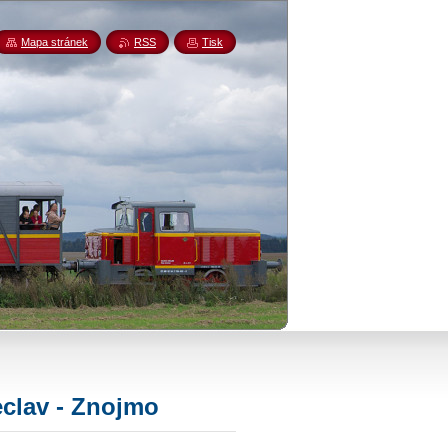
Mapa stránek
RSS
Tisk
řeclav - Znojmo