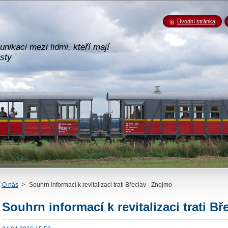
Úvodní stránka
nikaci mezi lidmi, kteří mají
esty
O nás
>
Souhrn informací k revitalizaci trati Břeclav - Znojmo
Souhrn informací k revitalizaci trati B