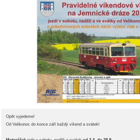
Opět vyjedeme!
Od Velikonoc do konce září každý víkend a svátek!
Motoráček
jede v sobotu, neděli a svátek
od 3.4. do 28.9.