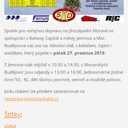
Spolek pro veřejnou dopravu na jihozápadní Moravě ve
spolupráci s Railway Capital a městy Jemnice a Mor.
Budějovice vás zve na:
Vánoční vlak, s koledami, čajem i
svařákem
, který pojede v
pátek 27. prosince 2019
.
Z Jemnice vlak odjíždí v 10:30 a 14:30, z Moravských
Budějovic jsou odjezdy v 13:00 a 16:00. Jednosměrné jízdné
činní 50,- Kč, děti školou povinné, senioři a invalidé polovic.
Jízdu vlakem lze předem zarezervovat na
rezervace.jemnickadraha.cz
Štítky
:
plakát