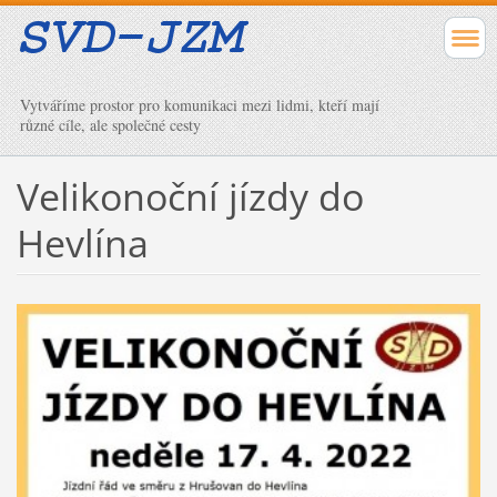
Vytváříme prostor pro komunikaci mezi lidmi, kteří mají
různé cíle, ale společné cesty
Velikonoční jízdy do
Hevlína