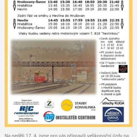
Na neděli 17. 4. jsme pro vás přípravili velikonoční jízdy na