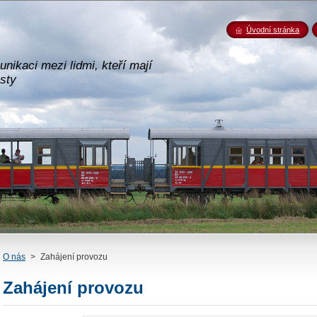
Úvodní stránka
nikaci mezi lidmi, kteří mají
esty
O nás
>
Zahájení provozu
Zahájení provozu