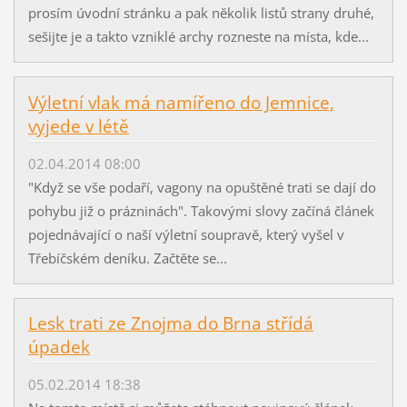
prosím úvodní stránku a pak několik listů strany druhé,
sešijte je a takto vzniklé archy rozneste na místa, kde...
Výletní vlak má namířeno do Jemnice,
vyjede v létě
02.04.2014 08:00
"Když se vše podaří, vagony na opuštěné trati se dají do
pohybu již o prázninách". Takovými slovy začíná článek
pojednávající o naší výletní soupravě, který vyšel v
Třebíčském deníku. Začtěte se...
Lesk trati ze Znojma do Brna střídá
úpadek
05.02.2014 18:38