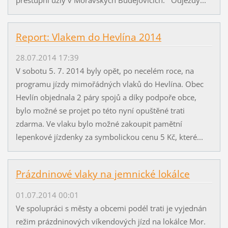
přestupní uzly v Moravských Budějovicích. Odjezdy...
Report: Vlakem do Hevlína 2014
28.07.2014 17:39
V sobotu 5. 7. 2014 byly opět, po necelém roce, na
programu jízdy mimořádných vlaků do Hevlína. Obec
Hevlín objednala 2 páry spojů a díky podpoře obce,
bylo možné se projet po této nyní opuštěné trati
zdarma. Ve vlaku bylo možné zakoupit pamětní
lepenkové jízdenky za symbolickou cenu 5 Kč, které...
Prázdninové vlaky na jemnické lokálce
01.07.2014 00:01
Ve spolupráci s městy a obcemi podél trati je vyjednán
režim prázdninových víkendových jízd na lokálce Mor.